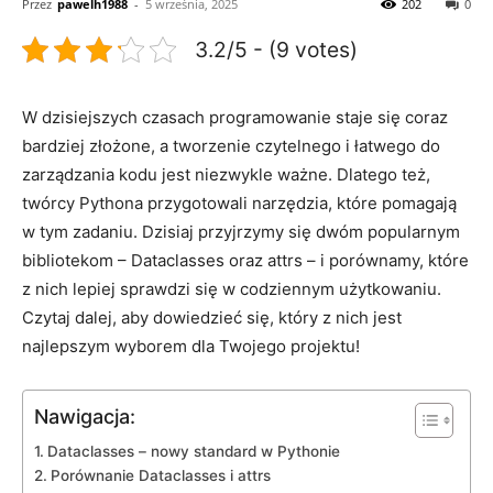
Przez
pawelh1988
-
5 września, 2025
202
0
3.2/5 - (9 votes)
W ⁢dzisiejszych czasach programowanie staje⁣ się⁤ coraz
bardziej złożone, a tworzenie czytelnego ⁤i łatwego do
zarządzania kodu jest niezwykle ważne. Dlatego‍ też,
twórcy Pythona przygotowali narzędzia, które pomagają
w ‍tym zadaniu. ⁣Dzisiaj przyjrzymy się ⁣dwóm popularnym
bibliotekom – Dataclasses⁣ oraz attrs⁢ – i porównamy, które
z nich lepiej sprawdzi się w codziennym użytkowaniu.
⁢Czytaj dalej, aby dowiedzieć się,⁢ który z nich ⁤jest​
najlepszym⁢ wyborem dla Twojego projektu!
Nawigacja:
Dataclasses – ​nowy ‍standard‍ w ​Pythonie
Porównanie Dataclasses i⁢ attrs