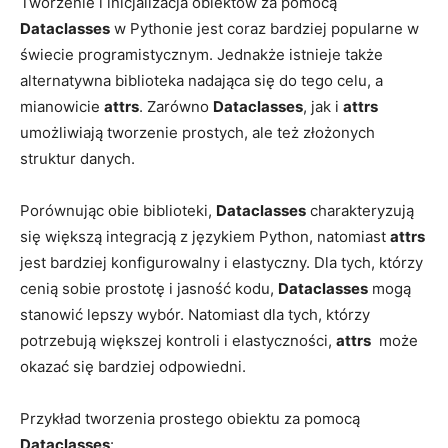
Tworzenie ‍i inicjalizacja obiektów za pomocą ⁢
Dataclasses
w⁢ Pythonie jest coraz bardziej popularne ‍w
świecie​ programistycznym. Jednakże istnieje także
alternatywna⁣ biblioteka‍ nadająca się ‌do tego celu, a ​
mianowicie
attrs
. Zarówno
Dataclasses
, jak i⁣
attrs
umożliwiają ‍tworzenie prostych, ale⁢ też‍ złożonych
⁣struktur danych.
Porównując ‍obie‌ biblioteki,
Dataclasses
charakteryzują
się ⁤większą integracją ⁢z językiem Python, natomiast
attrs
jest bardziej konfigurowalny i elastyczny.‍ Dla ‍tych, ⁣którzy
cenią ⁤sobie⁢ prostotę i jasność⁤ kodu,
Dataclasses
mogą⁣
stanowić lepszy⁤ wybór.⁤ Natomiast dla⁢ tych, którzy
potrzebują większej kontroli i elastyczności,
attrs
⁣ może
okazać się bardziej odpowiedni.
Przykład tworzenia prostego obiektu ‍za⁤ pomocą
Dataclasses
: