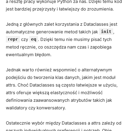
a resztę⁢ pracy wykonuje Python za ⁢nas. ​Dzięki ⁣temu kod
jest bardziej przejrzysty ‍i łatwiejszy ​do zrozumienia.
Jedną ⁣z⁢ głównych zalet korzystania z Dataclasses ‌jest
automatyczne generowanie metod takich jak⁤
init
,​
repr
czy
eq
. Dzięki‌ temu nie musimy ‌pisać tych
metod ręcznie, co ​oszczędza nam czas i zapobiega
ewentualnym⁢ błędom.
Jednak warto⁢ również wspomnieć o alternatywnym
podejściu do ‍tworzenia klas danych, ⁢jakim ‍jest moduł
‌attrs. Choć Dataclasses⁤ są często łatwiejsze⁤ w użyciu,
attrs oferuje większą elastyczność i ⁤możliwość
definiowania​ zaawansowanych‌ atrybutów takich jak
walidatory czy konwersatory.
Ostatecznie wybór między Dataclasses⁣ a attrs zależy ⁤od
naszych indywidualnych preferencji i ‍potrzeb.⁢ Obie