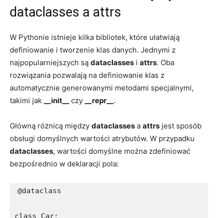
⁣dataclasses⁢ a‍ attrs
W Pythonie ⁤istnieje kilka bibliotek, które ułatwiają​
definiowanie⁢ i‌ tworzenie klas danych. Jednymi z
najpopularniejszych są
dataclasses
i​
attrs
. Oba
rozwiązania⁣ pozwalają ‍na definiowanie klas z
automatycznie generowanymi ⁢metodami specjalnymi,
takimi jak‌
__init__
czy
__repr__
.
Główną różnicą między
dataclasses
a
attrs
‌jest sposób
obsługi domyślnych wartości atrybutów. W ⁤przypadku
dataclasses
,⁢ wartości domyślne ⁤można zdefiniować
bezpośrednio‌ w deklaracji pola:
@dataclass
class Car: