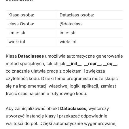
Klasa ⁤osoba:
Dataclass osoba:
class Osoba:
@dataclass
‍ imie: str
imie: str
wiek: int
wiek: int
Klasa
Dataclasses
umożliwia ⁢automatyczne generowanie
metod specjalnych, ‌takich jak
__init__
,⁢
__repr__
,
__eq__
,
co znacznie​ ułatwia pracę z obiektami i zwiększa⁢
czytelność kodu. Dzięki‌ temu programista może ⁤skupić
się​ na implementacji właściwej logiki aplikacji, zamiast
tracić czas‍ na pisanie‌ rutynowego kodu.
Aby zainicjalizować obiekt
Dataclasses
, wystarczy
utworzyć instancję klasy ⁤i przekazać odpowiednie
wartości do pól. Dzięki automatycznie wygenerowanej