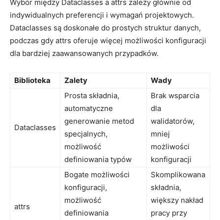
Wybór między Dataclasses a‌ attrs zależy głównie od
indywidualnych preferencji i wymagań projektowych.
Dataclasses‍ są doskonałe do prostych struktur danych,​
podczas gdy⁢ attrs oferuje więcej możliwości konfiguracji
dla bardziej‍ zaawansowanych przypadków.
Biblioteka
Zalety
Wady
Prosta składnia,
Brak wsparcia
automatyczne
dla ​
generowanie metod​
walidatorów,
Dataclasses
specjalnych,
‍mniej
możliwość
‍możliwości
‌definiowania typów
konfiguracji
Bogate możliwości‍
Skomplikowana​
konfiguracji,⁤
składnia,‍
możliwość
większy nakład
attrs
definiowania
pracy przy