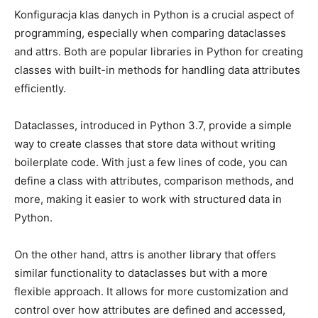
Konfiguracja klas ‌danych ‌in⁣ Python is‍ a crucial aspect of
programming, especially ⁢when comparing dataclasses
⁣and attrs. Both ⁤are‌ popular libraries in Python ​for⁣ creating
classes with built-in ‍methods for handling data‌ attributes
efficiently.
Dataclasses, introduced in Python 3.7, provide a simple⁢
way to⁤ create classes ‌that store ⁢data without ⁢writing
⁣boilerplate code.⁢ With ⁤just a ‌few lines⁣ of code, you can
‍define a class with attributes, comparison ​methods, and
more, making it easier to work with structured data in
Python.
On the other hand,‌ attrs‍ is⁢ another library that ⁢offers‌
similar ⁢functionality to dataclasses⁤ but​ with a more
flexible‌ approach. ⁤It allows⁢ for more customization ‍and
control over how attributes ⁤are defined‌ and accessed,