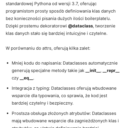
standardowej Pythona od wersji ⁣3.7, oferując⁢
programistom prosty sposób definiowania klas danych​
bez⁣ konieczności pisania dużych ilości boilerplate’u.
Dzięki prostemu dekoratorowi
@dataclass
, tworzenie
klas danych stało się bardziej⁢ intuicyjne i czytelne.
W porównaniu do attrs, oferują kilka zalet:
Mniej kodu do⁢ napisania: Dataclasses automatycznie
generują specjalne ​metody takie‍ jak
__init__
,
__repr__
czy
__eq__
.
Integracja z typing: Dataclasses ‍oferują wbudowane ​
wsparcie dla​ typowania, co ‌sprawia, że kod jest⁤
bardziej czytelny i‍ bezpieczny.
Prostsza obsługa złożonych atrybutów: Dataclasses
mają⁢ wbudowane⁣ wsparcie dla zagnieżdżonych klas i