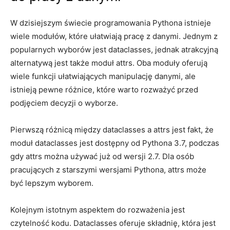
W dzisiejszym świecie programowania Pythona ⁤istnieje
wiele modułów, które ‌ułatwiają pracę z​ danymi. Jednym z
popularnych wyborów jest dataclasses, jednak atrakcyjną
alternatywą ​jest także⁤ moduł ⁣attrs. Oba moduły⁤ oferują
wiele funkcji ułatwiających‍ manipulację ⁤danymi, ale
istnieją pewne różnice, które ‌warto⁣ rozważyć przed‌
podjęciem decyzji o wyborze.
Pierwszą różnicą między dataclasses a⁤ attrs jest fakt,‌ że
moduł​ dataclasses jest dostępny od Pythona 3.7, podczas
gdy ⁢attrs⁤ można ⁣używać już od wersji 2.7. Dla osób
pracujących z starszymi wersjami Pythona, attrs‍ może
być lepszym wyborem.
Kolejnym⁤ istotnym aspektem ‌do rozważenia jest
⁤czytelność kodu. Dataclasses oferuje⁣ składnię, która jest