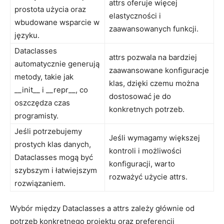
attrs​ oferuje więcej
prostota użycia ‌oraz
elastyczności i⁤
wbudowane wsparcie⁣ w
zaawansowanych funkcji.
języku.
Dataclasses
attrs pozwala na bardziej⁣
automatycznie ‍generują
zaawansowane ⁣konfiguracje⁤
metody, takie ​jak⁤
klas, ‌dzięki⁢ czemu można
__init__ ⁢i __repr__, co
dostosować ⁢je ⁢do
oszczędza czas
konkretnych potrzeb.
programisty.
Jeśli potrzebujemy
Jeśli wymagamy ⁤większej
prostych klas danych,
kontroli ‍i‌ możliwości
Dataclasses ‌mogą być
konfiguracji, warto
szybszym ​i łatwiejszym
rozważyć użycie⁣ attrs.
rozwiązaniem.
Wybór między Dataclasses‍ a attrs zależy głównie od
‌potrzeb​ konkretnego⁣ projektu oraz⁣ preferencji