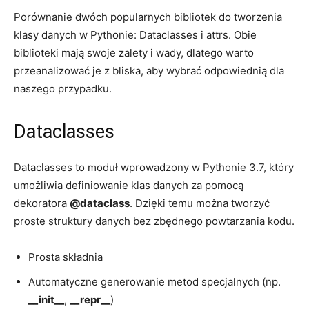
Porównanie dwóch‍ popularnych bibliotek do tworzenia
klasy danych w Pythonie: Dataclasses i attrs. Obie⁣
biblioteki mają swoje⁢ zalety ​i wady,‌ dlatego warto
przeanalizować je ‍z‍ bliska,⁢ aby⁢ wybrać odpowiednią​ dla
naszego ⁢przypadku.
Dataclasses
Dataclasses to ⁢moduł wprowadzony⁣ w Pythonie 3.7, który
⁢umożliwia definiowanie klas danych⁤ za pomocą
‍dekoratora
@dataclass
.‍ Dzięki temu można​ tworzyć
proste struktury danych bez⁣ zbędnego‍ powtarzania kodu.
Prosta składnia
Automatyczne generowanie metod specjalnych (np. ⁣
__init__
,
__repr__
)