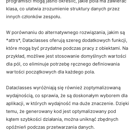
programiści mogą⁤ jasno określić, jakie pola ma zawierać
klasa, ‍co ułatwia zrozumienie‌ struktury ⁣danych przez​
innych⁣ członków zespołu.
W porównaniu do ‍alternatywnego rozwiązania, jakim są
*attrs*, ⁤Dataclasses ⁤oferują szereg dodatkowych‍ funkcji,
które mogą⁣ być przydatne podczas ⁣pracy z obiektami. Na
przykład, ⁢możliwe⁤ jest stosowanie ⁢domyślnych wartości
dla pól, ‌co eliminuje potrzebę ręcznego definiowania
wartości początkowych dla każdego pola.
Dataclasses wyróżniają⁣ się również zoptymalizowaną
wydajnością, co sprawia, że są ⁤doskonałym ‌wyborem dla‍
aplikacji,‍ w ​których ‌wydajność ma duże znaczenie. Dzięki
temu, że ​generowany kod jest optymalizowany pod
kątem szybkości ‌działania, można uniknąć zbędnych
opóźnień‌ podczas przetwarzania danych.