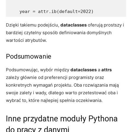
    year = attr.ib(default=2022)
Dzięki takiemu podejściu,
dataclasses
oferują prostszy‌ i
bardziej czytelny sposób definiowania‌ domyślnych⁣
wartości atrybutów.
Podsumowanie
Podsumowując, wybór między‍
dataclasses
a
attrs
​
zależy głównie‌ od ⁤preferencji programisty⁤ oraz
konkretnych wymagań projektu. Oba rozwiązania mają
⁢swoje zalety i wady,⁤ dlatego⁣ warto przetestować ⁣oba i
wybrać ⁤to, ⁤które najlepiej⁤ spełnia oczekiwania.
Inne przydatne⁣ moduły Pythona
do pracy z‌ danymi