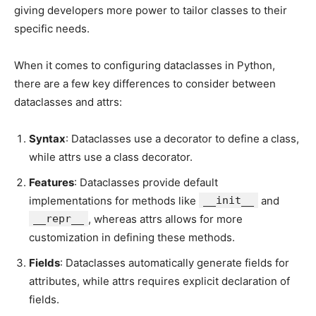
giving developers​ more power to⁤ tailor classes to ‌their
⁤specific ‌needs.
When‌ it comes to configuring dataclasses‍ in⁣ Python,
there ​are a few key differences ⁤to consider between​
dataclasses and ⁤attrs:
Syntax
: ⁤Dataclasses use‌ a decorator to⁤ define a‌ class,​
while attrs use⁣ a class decorator.
Features
: ⁣Dataclasses provide default
implementations for​ methods like
__init__
and⁤
__repr__
,‍ whereas attrs allows for more
customization in defining these ‍methods.
Fields
: ​Dataclasses automatically‌ generate fields for
attributes, ⁢while attrs requires explicit declaration of
fields.