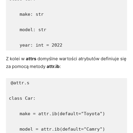
    make: str
    model: str
    year: int = 2022
Z‍ kolei w
attrs
domyślne wartości atrybutów definiuje‌ się
za pomocą ​metody‌
attr.ib
:
@attr.s
class Car:
    make = attr.ib(default="Toyota")
    model = attr.ib(default="Camry")