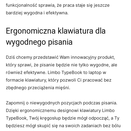
funkcjonalność sprawia, ‍że praca staje się⁢ jeszcze⁢
bardziej wygodna ⁢i ⁣efektywna.
Ergonomiczna klawiatura dla⁤
wygodnego pisania
Dziś chcemy przedstawić Wam​ innowacyjny‌ produkt,
który⁤ sprawi, ⁢że ⁣pisanie ⁣będzie nie tylko ‌wygodne, ale
również efektywne. ⁣Limbo TypeBook to laptop ⁢w
formacie klawiatury, który pozwoli‌ Ci pracować bez⁢
zbędnego‍ przeciążenia mięśni.
Zapomnij‍ o niewygodnych ⁢pozycjach podczas​ pisania.​
Dzięki⁢ ergonomicznemu‍ designowi klawiatury Limbo
‌TypeBook, Twój kręgosłup będzie mógł odpocząć, a Ty
będziesz mógł skupić się na swoich ‌zadaniach bez⁣ bólu