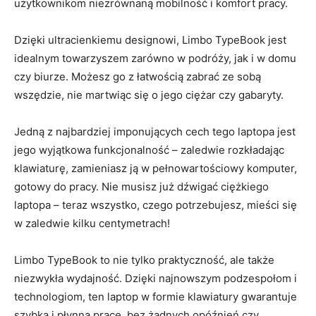
użytkownikom ⁣niezrównaną mobilność i komfort pracy.
Dzięki​ ultracienkiemu ⁣designowi, Limbo TypeBook ⁣jest
idealnym ⁣towarzyszem ⁤zarówno w podróży, jak i w domu
czy biurze. Możesz go z łatwością ‌zabrać ze sobą
⁢wszędzie, ⁣nie⁤ martwiąc się o jego ciężar ‍czy gabaryty.
Jedną z najbardziej imponujących cech tego laptopa jest
⁣jego‍ wyjątkowa funkcjonalność⁤ –⁢ zaledwie⁤ rozkładając
klawiaturę, zamieniasz​ ją ‍w pełnowartościowy komputer,
gotowy ⁣do ⁤pracy. Nie musisz już dźwigać ciężkiego⁤
laptopa – teraz wszystko, czego ⁤potrzebujesz, mieści ⁤się
w⁣ zaledwie ⁤kilku centymetrach!
Limbo TypeBook to ⁣nie tylko praktyczność,‌ ale także
niezwykła​ wydajność. Dzięki najnowszym​ podzespołom⁤ i​
technologiom, ten laptop w⁤ formie klawiatury⁤ gwarantuje
szybką i⁣ płynną pracę, bez ⁤żadnych opóźnień ⁣czy