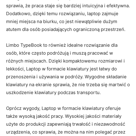
sprawia, że praca staje się‌ bardziej ⁤intuicyjna‍ i efektywna.
⁣Dodatkowo, dzięki temu ⁢rozwiązaniu, laptop⁤ zajmuje
mniej miejsca na biurku, co ‍jest niewątpliwie dużym
atutem dla osób⁣ posiadających ograniczoną​ przestrzeń.
Limbo ‌TypeBook‌ to​ również idealne rozwiązanie dla
osób, ⁤które często ​podróżują i ​muszą ‌pracować w
różnych miejscach. Dzięki kompaktowemu​ rozmiarowi ⁢i
lekkości, Laptop​ w formacie klawiatury​ jest łatwy⁤ do
przenoszenia ⁤i używania w‌ podróży. Wygodne składanie
klawiatury ⁢na⁤ ekranie sprawia, że⁢ nie⁢ trzeba się martwić​ o
‍uszkodzenie klawiatury podczas transportu.
Oprócz wygody, Laptop w formacie klawiatury ‌oferuje
także wysoką jakość pracy.‌ Wysokiej jakości materiały
użyte‍ do​ produkcji ⁢zapewniają trwałość i niezawodność
urządzenia, ⁣co sprawia, że można⁢ na nim polegać przez