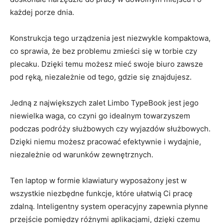
każdej porze dnia.
Konstrukcja tego urządzenia jest niezwykle kompaktowa,
co⁣ sprawia, że bez problemu zmieści się‌ w torbie ​czy
plecaku. Dzięki temu możesz mieć swoje biuro zawsze
pod ręką, ‌niezależnie od tego,‌ gdzie ⁤się znajdujesz.
Jedną⁤ z największych‍ zalet Limbo TypeBook⁣ jest jego
niewielka‍ waga, ⁢co czyni go idealnym​ towarzyszem
podczas ⁣podróży służbowych czy wyjazdów służbowych.
Dzięki‍ niemu możesz ​pracować efektywnie i wydajnie,
niezależnie‌ od ​warunków zewnętrznych.
Ten laptop w ⁤formie​ klawiatury ⁣wyposażony jest ‌w⁢
wszystkie niezbędne​ funkcje, które ułatwią Ci pracę‌
zdalną. Inteligentny system operacyjny ⁤zapewnia płynne
przejście pomiędzy ⁣różnymi ⁢aplikacjami, ⁣dzięki czemu