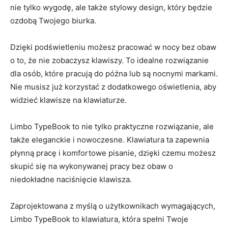
nie tylko⁤ wygodę, ⁢ale także stylowy ​design,⁢ który będzie
ozdobą Twojego⁢ biurka.
Dzięki⁤ podświetleniu możesz pracować ⁤w nocy ‌bez ⁤obaw
o to, że⁢ nie zobaczysz ​klawiszy. ‍To idealne rozwiązanie
dla osób, które pracują ‍do ​późna lub są nocnymi markami.
Nie musisz⁣ już‌ korzystać ⁣z ⁣dodatkowego oświetlenia, aby
widzieć ​klawisze na‌ klawiaturze.
Limbo TypeBook to ‍nie⁤ tylko⁢ praktyczne rozwiązanie, ale
także eleganckie i nowoczesne. ‍Klawiatura‌ ta zapewnia
płynną pracę i komfortowe pisanie, ‍dzięki czemu możesz⁤
skupić się na wykonywanej⁢ pracy ⁤bez ​obaw o
niedokładne naciśnięcie‍ klawisza.
Zaprojektowana‌ z myślą o użytkownikach⁢ wymagających,
Limbo⁢ TypeBook to klawiatura,⁤ która⁢ spełni ⁢Twoje⁣