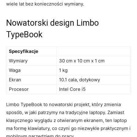
‌wiele ⁣lat bez ‌konieczności wymiany.
Nowatorski design⁣ Limbo
TypeBook
Specyfikacje
Wymiary
30 cm ​x‍ 10⁣ cm⁤ x 1 cm
Waga
1 ⁢kg
Ekran
10.1 cala, dotykowy
Procesor
Intel Core​ i5
Limbo​ TypeBook to nowatorski projekt, który⁣ zmienia
sposób, w​ jaki⁢ patrzymy na⁢ tradycyjne laptopy. Zamiast
klasycznego wyglądu z otwieranym ekranem, ‍ten laptop‍
ma formę ⁢klawiatury, co czyni go ​niezwykle praktycznym ​i
mobilnym⁤ narzędziem do pracy.