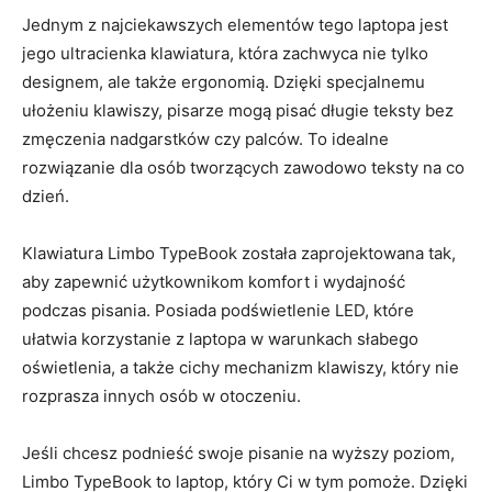
Jednym z najciekawszych elementów tego laptopa jest
jego ultracienka⁤ klawiatura, która ‍zachwyca nie​ tylko
designem, ale także ergonomią. Dzięki‌ specjalnemu
ułożeniu klawiszy, ⁢pisarze ‍mogą pisać długie teksty ‍bez
zmęczenia ‍nadgarstków czy palców. To idealne
⁣rozwiązanie dla⁢ osób ‍tworzących ‍zawodowo ⁤teksty na co
dzień.
Klawiatura Limbo TypeBook została zaprojektowana tak,
aby zapewnić użytkownikom komfort⁣ i wydajność⁢
podczas pisania. ‌Posiada podświetlenie ‍LED, które‍
ułatwia korzystanie z laptopa ‍w warunkach słabego‌
oświetlenia, a także ⁣cichy ‌mechanizm⁤ klawiszy, który nie
rozprasza innych ⁢osób w ⁢otoczeniu.
Jeśli ‌chcesz podnieść‌ swoje ⁤pisanie na wyższy ⁣poziom,
Limbo TypeBook ‍to laptop, który Ci w tym pomoże. ⁤Dzięki