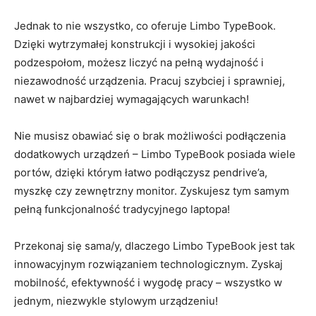
Jednak to nie ⁤wszystko, co oferuje Limbo⁢ TypeBook.
Dzięki ⁣wytrzymałej konstrukcji i wysokiej‌ jakości
podzespołom, możesz liczyć ⁤na pełną wydajność‌ i
niezawodność urządzenia. Pracuj szybciej i sprawniej,
⁢nawet w najbardziej wymagających warunkach!
Nie⁣ musisz ‍obawiać​ się o brak ⁤możliwości podłączenia
dodatkowych⁣ urządzeń – Limbo ​TypeBook ⁣posiada‌ wiele‌
portów, ‌dzięki którym łatwo podłączysz pendrive’a,
⁣myszkę czy⁤ zewnętrzny monitor. ​Zyskujesz tym samym
pełną ​funkcjonalność ​tradycyjnego‌ laptopa!
Przekonaj się sama/y, dlaczego⁣ Limbo​ TypeBook jest tak
‌innowacyjnym rozwiązaniem technologicznym. ⁤Zyskaj
mobilność, efektywność i wygodę pracy – ⁣wszystko ⁤w⁤
jednym, niezwykle stylowym urządzeniu!