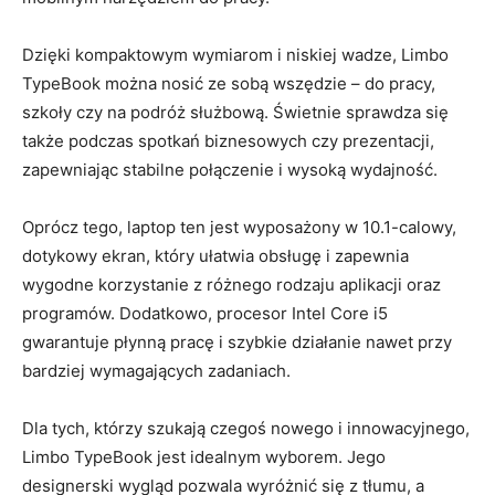
Dzięki ‌kompaktowym wymiarom ⁤i ​niskiej ‌wadze, Limbo
TypeBook⁣ można nosić⁢ ze sobą ⁢wszędzie ​– do⁤ pracy,‌
szkoły czy na podróż służbową. ⁤Świetnie ‌sprawdza⁢ się
także ​podczas spotkań biznesowych czy ​prezentacji,⁢
zapewniając⁤ stabilne połączenie i wysoką wydajność.
Oprócz⁢ tego, laptop ten jest wyposażony w 10.1-calowy,
dotykowy ekran,⁢ który ułatwia obsługę⁤ i zapewnia
wygodne korzystanie⁤ z różnego rodzaju ‌aplikacji oraz
programów.‌ Dodatkowo, procesor Intel Core ⁤i5
gwarantuje płynną pracę i szybkie działanie ⁤nawet przy
bardziej wymagających​ zadaniach.
Dla ⁢tych,⁢ którzy szukają ⁤czegoś nowego i⁤ innowacyjnego,
Limbo TypeBook jest idealnym ⁢wyborem. Jego
designerski ‍wygląd pozwala wyróżnić⁣ się z tłumu, a