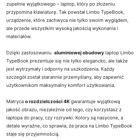
zupełnie wyjątkowego – laptop, który‌ po​ złożeniu
przypomina klawiaturę. Tak​ powstał Limbo ‍TypeBook,
urządzenie,​ które zachwyca​ nie‍ tylko swoim wyglądem,
ale przede wszystkim wysoką jakością wykonania i
materiałów.
Dzięki​ zastosowaniu ⁤
aluminiowej obudowy
laptop Limbo
⁣TypeBook ⁣prezentuje ‌się⁤ nie tylko⁣ elegancko,⁢ ale także
jest wytrzymały i⁤ odporny na uszkodzenia. Każdy ​
szczegół został starannie przemyślany, aby zapewnić
użytkownikom ⁣maksymalny ‍komfort użytkowania.
Matryca⁣
o rozdzielczości‌ 4K
gwarantuje wyjątkową
‌jakość ⁢obrazu, ⁣niezależnie od ‌tego, czy​ korzystasz z
‌laptopa do pracy, czy ‌rozrywki. Kolory są nasycone, a
detale wyraźne, co sprawia, że praca​ na Limbo TypeBook
staje się przyjemnością.