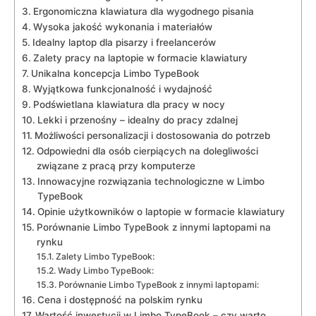
Ergonomiczna klawiatura dla⁤ wygodnego pisania
Wysoka jakość wykonania i materiałów
Idealny laptop ​dla pisarzy⁣ i ‌freelancerów
Zalety pracy na ‍laptopie w formacie klawiatury
Unikalna koncepcja Limbo TypeBook
Wyjątkowa funkcjonalność ⁤i⁣ wydajność
Podświetlana ​klawiatura dla pracy w nocy
Lekki i przenośny – ⁢idealny do pracy zdalnej
Możliwości personalizacji⁤ i dostosowania‍ do potrzeb
Odpowiedni dla ⁤osób cierpiących na​ dolegliwości
⁣związane z pracą ⁤przy komputerze
Innowacyjne rozwiązania technologiczne w Limbo
‌TypeBook
Opinie⁣ użytkowników⁣ o ⁢laptopie w formacie⁣ klawiatury
Porównanie Limbo TypeBook ⁢z innymi ​laptopami⁢ na
‍rynku
Zalety Limbo TypeBook:
Wady ⁤Limbo⁢ TypeBook:
Porównanie Limbo TypeBook⁢ z⁢ innymi ‍laptopami:
Cena ⁣i ‌dostępność na polskim rynku
Wartość inwestycji w Limbo TypeBook ‌– ‌czy warto