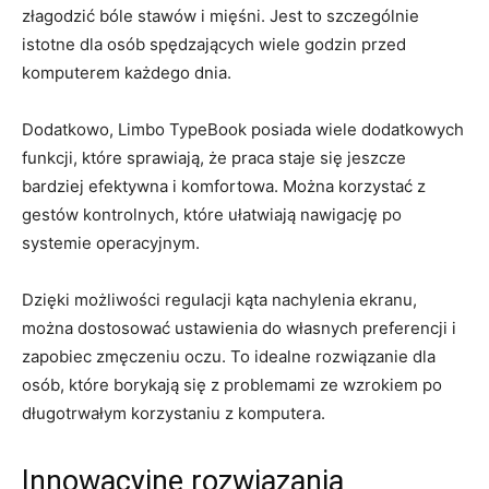
złagodzić bóle stawów ‍i mięśni. Jest to szczególnie
istotne dla osób spędzających wiele godzin przed
⁤komputerem każdego⁢ dnia.
Dodatkowo, Limbo TypeBook posiada wiele dodatkowych
funkcji, ⁢które sprawiają, ⁢że praca staje się⁢ jeszcze
bardziej efektywna⁣ i komfortowa. Można korzystać ⁤z
gestów ⁤kontrolnych, ⁣które ⁣ułatwiają nawigację⁢ po
systemie operacyjnym.
Dzięki możliwości regulacji​ kąta nachylenia‌ ekranu,
można ⁢dostosować ustawienia ⁣do ‌własnych⁣ preferencji​ i
zapobiec ‌zmęczeniu oczu. To idealne rozwiązanie ⁣dla
osób, które borykają ⁢się‍ z problemami ‍ze wzrokiem ⁤po
długotrwałym korzystaniu z komputera.
Innowacyjne rozwiązania