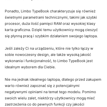
Ponadto, Limbo TypeBook charakteryzuje się również
świetnymi⁤ parametrami technicznymi, ⁤takimi jak szybki
procesor, duża ilość pamięci RAM ‌oraz wysokiej klasy
karta graficzna. Dzięki temu użytkownicy ‌mogą cieszyć
się płynną ⁢pracą⁣ i szybkim⁣ działaniem swojego⁤ laptopa.
Jeśli zależy Ci na urządzeniu, ⁤które nie tylko⁢ łączy w
sobie nowoczesny design, ale także ⁣wysoką jakość
wykonania‍ i funkcjonalność, to Limbo TypeBook ​jest
idealnym ⁣wyborem‌ dla Ciebie.
Nie ma jednak idealnego laptopa, dlatego przed zakupem
warto również zapoznać się⁢ z potencjalnymi‍
negatywnymi⁢ opiniami na temat tego ⁣modelu. Pomimo
swoich ⁢wielu zalet, niektórzy ‌użytkownicy mogą ⁤mieć
zastrzeżenia co​ do pewnych funkcji⁣ czy ⁣jakości