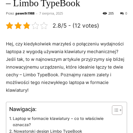
– Limbo TypeBook
Przez
pawelh1988
-
7 sierpnia, 2025
205
0
2.8/5 - (12 votes)
Hej, czy ⁢kiedykolwiek marzyłeś o połączeniu⁣ wydajności ​
laptopa z wygodą używania ⁢klawiatury ​mechanicznej?
Jeśli ⁣tak, to‍ w najnowszym artykule ‌przyjrzymy ⁢się​ bliżej
⁤innowacyjnemu urządzeniu, które idealnie ‍łączy te dwie
cechy ‌– Limbo TypeBook. Poznajmy razem zalety i
możliwości ​tego niezwykłego laptopa w formacie⁤
klawiatury!
Nawigacja:
Laptop w formacie​ klawiatury – co to ‍właściwie
oznacza?
Nowatorski design⁣ Limbo TypeBook