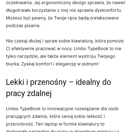
oczekiwania. Jej⁢ ergonomiczny⁣ design sprawia, że nawet
długotrwałe ‍korzystanie z ‍niej⁢ nie⁣ sprawia dyskomfortu.
⁢Możesz być ​pewny, że Twoje ręce będą zrelaksowane
podczas⁣ pisania.
Nie czekaj dłużej ⁤i spraw sobie klawiaturę, która pomoże
Ci efektywnie ‌pracować w⁤ nocy. Limbo TypeBook to nie
tylko narzędzie, ale także element wystroju Twojego‍
biurka. Zyskaj ‌komfort i elegancję w⁣ jednym!
Lekki i przenośny – ⁢idealny do
pracy zdalnej
Limbo TypeBook to innowacyjne rozwiązanie dla​ osób
pracujących zdalnie, ​które cenią ‍sobie ⁣lekkość i
‌przenośność. Ten laptop w formie‌ klawiatury to
doskonałe narzędzie‍ do pracy w dowolnym​ miejscu i o‍