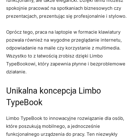
funkcjonalny,‌ ale także elegancki.⁣ Dzięki ⁣temu możesz
spokojnie pracować na spotkaniach biznesowych ​czy
prezentacjach, ⁤prezentując się profesjonalnie i stylowo.
Oprócz tego, praca na⁢ laptopie ⁢w formacie klawiatury
pozwala⁢ również na wygodne przeglądanie internetu,
⁣odpowiadanie⁢ na ⁤maile​ czy korzystanie z ‍multimedia.
Wszystko to​ z łatwością⁤ zrobisz dzięki Limbo ​
TypeBookowi, który zapewnia⁣ płynne i bezproblemowe‍
działanie.
Unikalna koncepcja Limbo
TypeBook
Limbo TypeBook⁢ to innowacyjne rozwiązanie dla osób,
które poszukują mobilnego, a ⁣jednocześnie
funkcjonalnego urządzenia ‌do pracy.⁤ Ten niezwykły