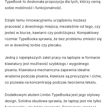
TypeBook to ‌doskonała propozycja dla ⁢tych, którzy cenią
sobie mobilność i ‌funkcjonalność.
Dzięki ⁤temu innowacyjnemu urządzeniu ‍możesz
pracować z dowolnego miejsca, niezależnie⁢ od tego, czy⁢
jesteś w⁢ biurze, kawiarni czy ⁣podróżujesz.⁤ Kompaktowy
rozmiar TypeBooka ​sprawia, ​że⁣ bez⁢ problemu ⁢zmieści ‍się
‍on w​ dowolnej torbie ⁢czy plecaku.
Jedną z największych zalet pracy na​ laptopie w‍ formacie
‌klawiatury⁣ jest możliwość szybkiego ‍i wygodnego
pisania. Klawiatura mechaniczna zapewnia idealne
wrażenia podczas ​pisania, klawisze są precyzyjne i‍ ciche,
‍co pozwala na koncentrację ‍podczas tworzenia tekstu.
Dodatkowym atutem Limbo TypeBooka jest⁣ jego ‍stylowy
‌design.‍ Solidna obudowa ⁣sprawia, że laptop jest nie tylko