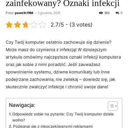
zainfekowany? Oznaki infekcji
Przez
pawelh1988
-
5 grudnia, 2025
303
0
2.7/5 - (3 votes)
Czy Twój komputer⁣ ostatnio zachowuje się dziwnie?
Może masz​ do czynienia z infekcją! W dzisiejszym
artykule​ omówimy najczęstsze oznaki ⁤infekcji komputera ​
oraz ‍jak sobie z nimi poradzić. Jeśli zauważasz
spowolnienie systemu, ‌dziwne komunikaty lub inne
podejrzane zachowania, nie zwlekaj – dowiedz​ się, jak
skutecznie zwalczyć infekcje i chronić swoje dane!
Nawigacja:
Odpowiedz sobie na pytanie: Czy​ Twój⁤ komputer działa
wolno?
Pożegnaj się z​ nieoczekiwanymi‌ reklamami