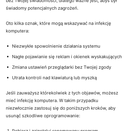
bez Twojej świadomości, dlatego ważne jest, abyś był
świadomy potencjalnych zagrożeń.
Oto kilka‌ oznak, które mogą wskazywać na infekcję​
komputera:
Niezwykłe spowolnienie działania systemu
Nagłe pojawianie się reklam⁤ i okienek wyskakujących
Zmiana ustawień przeglądarki ⁤bez Twojej zgody
Utrata kontroli nad klawiaturą ‌lub myszką
Jeśli zauważysz którekolwiek z tych objawów, możesz
mieć‍ infekcję komputera. W takim przypadku
niezwłocznie zastosuj się do poniższych kroków, aby
usunąć szkodliwe oprogramowanie:
Pobierz i zainstaluj ⁢renomowany program⁤