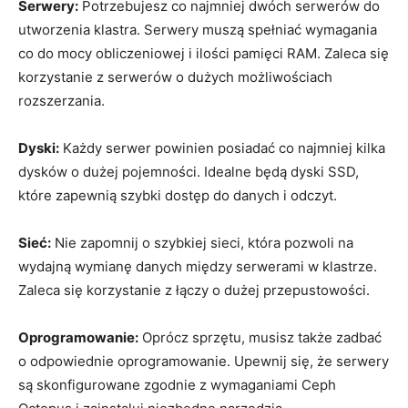
Serwery:
Potrzebujesz co najmniej dwóch⁢ serwerów do
utworzenia klastra. ‍Serwery muszą spełniać wymagania
⁢co do mocy obliczeniowej i ilości pamięci ⁢RAM.⁣ Zaleca się
⁢korzystanie z serwerów o dużych możliwościach
rozszerzania.
Dyski:
⁣Każdy serwer powinien posiadać co najmniej kilka
dysków o dużej pojemności. Idealne będą dyski⁣ SSD,
które zapewnią‌ szybki ⁢dostęp do danych i odczyt.
Sieć:
Nie zapomnij o szybkiej sieci, ⁣która pozwoli na
wydajną wymianę danych między‌ serwerami w klastrze.
‍Zaleca się korzystanie‌ z łączy‍ o ​dużej przepustowości.
Oprogramowanie:
Oprócz sprzętu, musisz także zadbać
o‌ odpowiednie oprogramowanie. Upewnij się, że⁢ serwery
są skonfigurowane ⁣zgodnie z ⁤wymaganiami Ceph