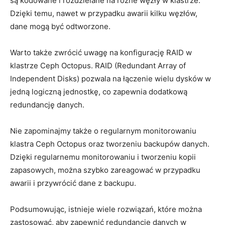
są⁤ kodowane​ i rozdzielane na ​różne węzły w klastrze.
Dzięki temu, nawet w przypadku awarii kilku węzłów,
dane mogą być odtworzone.
Warto także zwrócić uwagę⁢ na konfigurację RAID w
klastrze Ceph⁢ Octopus. RAID (Redundant Array of
Independent Disks)​ pozwala na łączenie wielu dysków ⁣w
‍jedną logiczną jednostkę, co zapewnia dodatkową
⁣redundancję danych.
Nie zapominajmy także ⁢o regularnym monitorowaniu
klastra Ceph Octopus oraz tworzeniu backupów ⁤danych.
‌Dzięki regularnemu monitorowaniu i tworzeniu kopii
zapasowych, można szybko ⁤zareagować w przypadku
awarii i‍ przywrócić ⁢dane ⁢z backupu.
Podsumowując, istnieje wiele rozwiązań, które​ można
zastosować, aby ‍zapewnić redundancję danych w