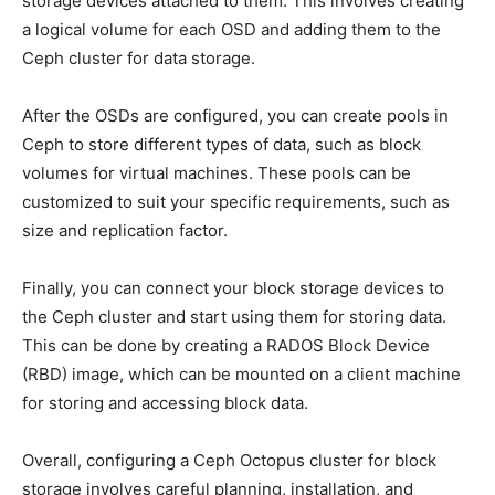
storage devices attached to them. ‍This involves creating
a logical volume for each ​OSD and adding them ‌to the
Ceph cluster for data storage.
After⁤ the OSDs⁢ are configured, ⁢you can ​create​ pools‌ in
Ceph‍ to store‍ different types of data, such as block
volumes for virtual machines. ​These pools can be
customized to suit your specific ⁢requirements, such as
size and replication factor.
Finally, ⁢you ⁤can connect your block storage devices to
the‍ Ceph cluster and​ start using them for storing data.
This can ‌be‌ done​ by creating ‍a RADOS Block Device
(RBD) image, which can‍ be mounted on​ a⁢ client machine
for storing and accessing ‌block‍ data.
Overall,⁢ configuring a Ceph ⁢Octopus cluster for block
storage ‌involves careful planning, installation, and