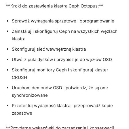
**Kroki do zestawienia klastra Ceph Octopus:**
Sprawdź ​wymagania‌ sprzętowe i oprogramowanie
Zainstaluj i skonfiguruj Ceph na wszystkich węzłach
klastra
Skonfiguruj sieć wewnętrzną klastra
Utwórz pula ​dysków ‌i przypisz je⁤ do węzłów OSD
Skonfiguruj monitory ⁢Ceph i skonfiguruj klaster
⁤CRUSH
Uruchom demonów OSD i potwierdź, że są one
synchronizowane
Przetestuj wydajność klastra i ‌przeprowadź kopie
zapasowe
**Przydatne wskazówki ‍do zarządzania⁤ i konserwacji