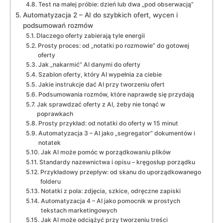
Test na małej próbie: dzień lub dwa „pod obserwacją”
Automatyzacja 2 – AI do szybkich ofert, wycen i
podsumowań rozmów
Dlaczego oferty zabierają tyle energii
Prosty proces: od „notatki po rozmowie” do gotowej
oferty
Jak „nakarmić” AI danymi do oferty
Szablon oferty, który AI wypełnia za ciebie
Jakie instrukcje dać AI przy tworzeniu ofert
Podsumowania rozmów, które naprawdę się przydają
Jak sprawdzać oferty z AI, żeby nie tonąć w
poprawkach
Prosty przykład: od notatki do oferty w 15 minut
Automatyzacja 3 – AI jako „segregator” dokumentów i
notatek
Jak AI może pomóc w porządkowaniu plików
Standardy nazewnictwa i opisu – kręgosłup porządku
Przykładowy przepływ: od skanu do uporządkowanego
folderu
Notatki z pola: zdjęcia, szkice, odręczne zapiski
Automatyzacja 4 – AI jako pomocnik w prostych
tekstach marketingowych
Jak AI może odciążyć przy tworzeniu treści