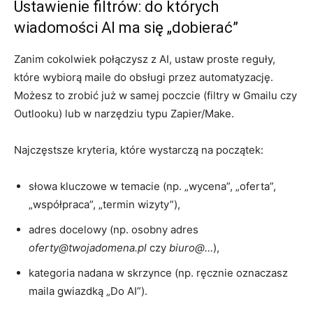
Ustawienie filtrów: do których
wiadomości AI ma się „dobierać”
Zanim cokolwiek połączysz z AI, ustaw proste reguły,
które wybiorą maile do obsługi przez automatyzację.
Możesz to zrobić już w samej poczcie (filtry w Gmailu czy
Outlooku) lub w narzędziu typu Zapier/Make.
Najczęstsze kryteria, które wystarczą na początek:
słowa kluczowe w temacie (np. „wycena”, „oferta”,
„współpraca”, „termin wizyty”),
adres docelowy (np. osobny adres
oferty@twojadomena.pl
czy
biuro@…
),
kategoria nadana w skrzynce (np. ręcznie oznaczasz
maila gwiazdką „Do AI”).