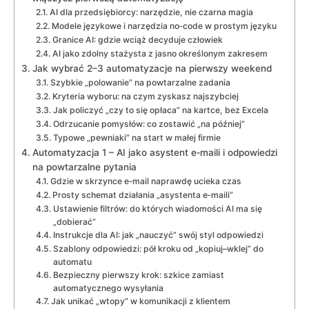
AI dla przedsiębiorcy: narzędzie, nie czarna magia
Modele językowe i narzędzia no‑code w prostym języku
Granice AI: gdzie wciąż decyduje człowiek
AI jako zdolny stażysta z jasno określonym zakresem
Jak wybrać 2–3 automatyzacje na pierwszy weekend
Szybkie „polowanie” na powtarzalne zadania
Kryteria wyboru: na czym zyskasz najszybciej
Jak policzyć „czy to się opłaca” na kartce, bez Excela
Odrzucanie pomysłów: co zostawić „na później”
Typowe „pewniaki” na start w małej firmie
Automatyzacja 1 – AI jako asystent e‑maili i odpowiedzi
na powtarzalne pytania
Gdzie w skrzynce e‑mail naprawdę ucieka czas
Prosty schemat działania „asystenta e‑maili”
Ustawienie filtrów: do których wiadomości AI ma się
„dobierać”
Instrukcje dla AI: jak „nauczyć” swój styl odpowiedzi
Szablony odpowiedzi: pół kroku od „kopiuj–wklej” do
automatu
Bezpieczny pierwszy krok: szkice zamiast
automatycznego wysyłania
Jak unikać „wtopy” w komunikacji z klientem