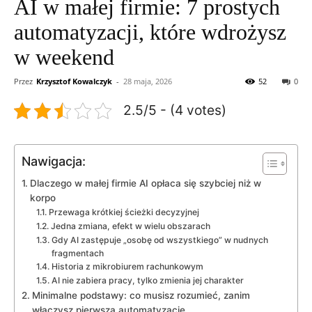
AI w małej firmie: 7 prostych
automatyzacji, które wdrożysz
w weekend
Przez
Krzysztof Kowalczyk
-
28 maja, 2026
52
0
2.5/5 - (4 votes)
Nawigacja:
Dlaczego w małej firmie AI opłaca się szybciej niż w
korpo
Przewaga krótkiej ścieżki decyzyjnej
Jedna zmiana, efekt w wielu obszarach
Gdy AI zastępuje „osobę od wszystkiego” w nudnych
fragmentach
Historia z mikrobiurem rachunkowym
AI nie zabiera pracy, tylko zmienia jej charakter
Minimalne podstawy: co musisz rozumieć, zanim
włączysz pierwszą automatyzację