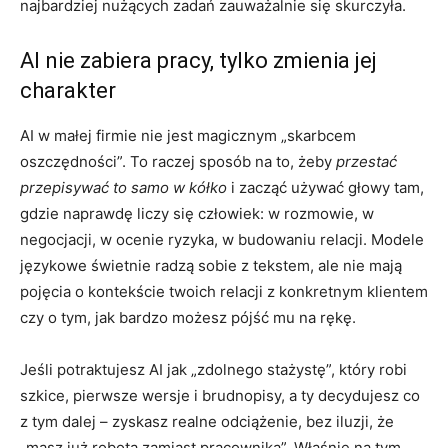
najbardziej nużących zadań zauważalnie się skurczyła.
AI nie zabiera pracy, tylko zmienia jej
charakter
AI w małej firmie nie jest magicznym „skarbcem
oszczędności”. To raczej sposób na to, żeby
przestać
przepisywać to samo w kółko
i zacząć używać głowy tam,
gdzie naprawdę liczy się człowiek: w rozmowie, w
negocjacji, w ocenie ryzyka, w budowaniu relacji. Modele
językowe świetnie radzą sobie z tekstem, ale nie mają
pojęcia o kontekście twoich relacji z konkretnym klientem
czy o tym, jak bardzo możesz pójść mu na rękę.
Jeśli potraktujesz AI jak „zdolnego stażystę”, który robi
szkice, pierwsze wersje i brudnopisy, a ty decydujesz co
z tym dalej – zyskasz realne odciążenie, bez iluzji, że
„masz już robota zamiast pracownika”. Właśnie na tym