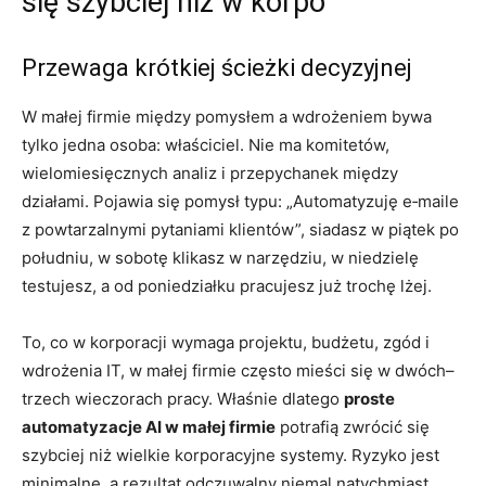
się szybciej niż w korpo
Przewaga krótkiej ścieżki decyzyjnej
W małej firmie między pomysłem a wdrożeniem bywa
tylko jedna osoba: właściciel. Nie ma komitetów,
wielomiesięcznych analiz i przepychanek między
działami. Pojawia się pomysł typu: „Automatyzuję e‑maile
z powtarzalnymi pytaniami klientów”, siadasz w piątek po
południu, w sobotę klikasz w narzędziu, w niedzielę
testujesz, a od poniedziałku pracujesz już trochę lżej.
To, co w korporacji wymaga projektu, budżetu, zgód i
wdrożenia IT, w małej firmie często mieści się w dwóch–
trzech wieczorach pracy. Właśnie dlatego
proste
automatyzacje AI w małej firmie
potrafią zwrócić się
szybciej niż wielkie korporacyjne systemy. Ryzyko jest
minimalne, a rezultat odczuwalny niemal natychmiast.