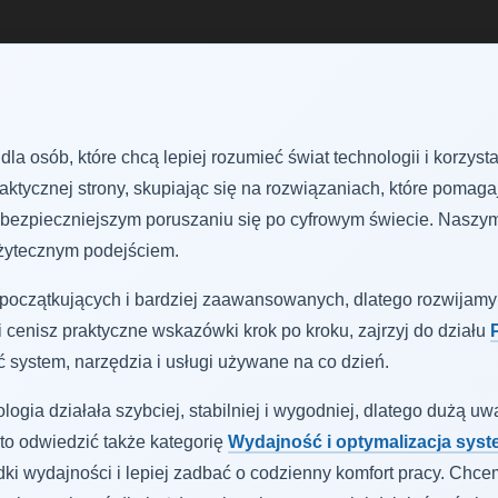
dla osób, które chcą lepiej rozumieć świat technologii i korzys
aktycznej strony, skupiając się na rozwiązaniach, które pomag
 bezpieczniejszym poruszaniu się po cyfrowym świecie. Naszym 
użytecznym podejściem.
ób początkujących i bardziej zaawansowanych, dlatego rozwijam
śli cenisz praktyczne wskazówki krok po kroku, zajrzyj do działu
P
ć system, narzędzia i usługi używane na co dzień.
logia działała szybciej, stabilniej i wygodniej, dlatego duż
to odwiedzić także kategorię
Wydajność i optymalizacja sys
i wydajności i lepiej zadbać o codzienny komfort pracy. Chcem